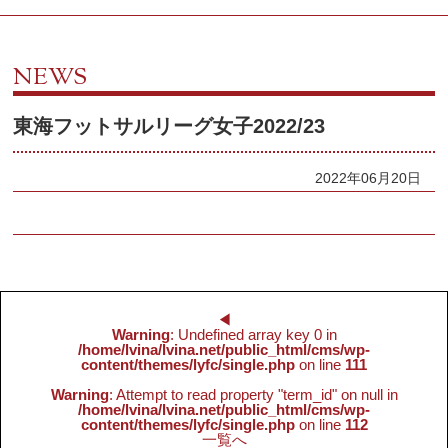
NEWS
東海フットサルリーグ女子2022/23
2022年06月20日
◀︎
Warning
: Undefined array key 0 in
/home/lvina/lvina.net/public_html/cms/wp-
content/themes/lyfc/single.php
on line
111
Warning
: Attempt to read property "term_id" on null in
/home/lvina/lvina.net/public_html/cms/wp-
content/themes/lyfc/single.php
on line
112
一覧へ