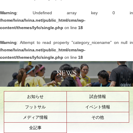
Warning
: Undefined array key 0 in
/home/lvina/lvina.net/public_html/cms/wp-
content/themes/lyfc/single.php
on line
18
Warning
: Attempt to read property "category_nicename" on null in
/home/lvina/lvina.net/public_html/cms/wp-
content/themes/lyfc/single.php
on line
18
NEWS
お知らせ
試合情報
フットサル
イベント情報
メディア情報
その他
全記事