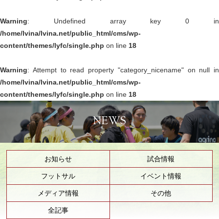
Warning
: Undefined array key 0 in
/home/lvina/lvina.net/public_html/cms/wp-
content/themes/lyfc/single.php
on line
18
Warning
: Attempt to read property "category_nicename" on null in
/home/lvina/lvina.net/public_html/cms/wp-
content/themes/lyfc/single.php
on line
18
NEWS
お知らせ
試合情報
フットサル
イベント情報
メディア情報
その他
全記事