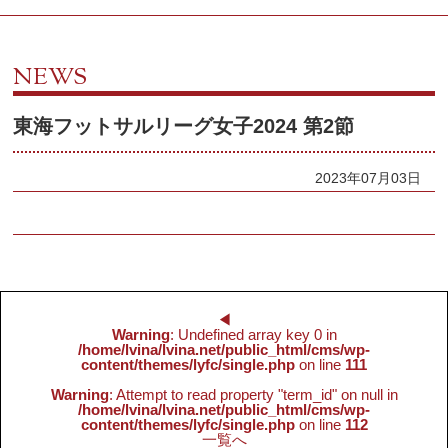
NEWS
東海フットサルリーグ女子2024 第2節
2023年07月03日
◀︎
Warning
: Undefined array key 0 in
/home/lvina/lvina.net/public_html/cms/wp-
content/themes/lyfc/single.php
on line
111
Warning
: Attempt to read property "term_id" on null in
/home/lvina/lvina.net/public_html/cms/wp-
content/themes/lyfc/single.php
on line
112
一覧へ