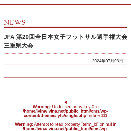
NEWS
JFA 第20回全日本女子フットサル選手権大会
三重県大会
2024年07月03日
◀︎
Warning
: Undefined array key 0 in
/home/lvina/lvina.net/public_html/cms/wp-
content/themes/lyfc/single.php
on line
111
Warning
: Attempt to read property "term_id" on null in
/home/lvina/lvina.net/public_html/cms/wp-