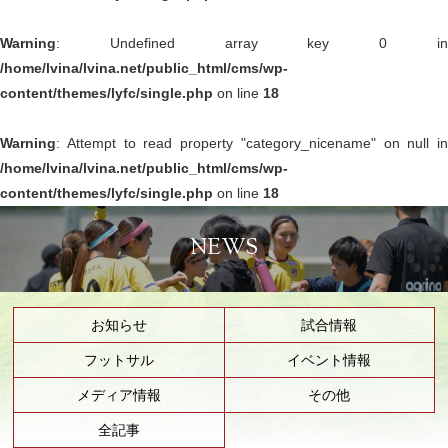
Warning
: Undefined array key 0 in
/home/lvina/lvina.net/public_html/cms/wp-
content/themes/lyfc/single.php
on line
18
Warning
: Attempt to read property "category_nicename" on null in
/home/lvina/lvina.net/public_html/cms/wp-
content/themes/lyfc/single.php
on line
18
NEWS
お知らせ
試合情報
フットサル
イベント情報
メディア情報
その他
全記事