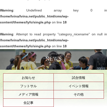
Warning
: Undefined array key 0 in
/home/lvina/lvina.net/public_html/cms/wp-
content/themes/lyfc/single.php
on line
18
Warning
: Attempt to read property "category_nicename" on null in
/home/lvina/lvina.net/public_html/cms/wp-
content/themes/lyfc/single.php
on line
18
NEWS
お知らせ
試合情報
フットサル
イベント情報
メディア情報
その他
全記事