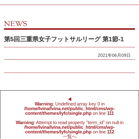
NEWS
第5回三重県女子フットサルリーグ 第1節-1
2021年06月09日
◀︎
Warning
: Undefined array key 0 in
/home/lvina/lvina.net/public_html/cms/wp-
content/themes/lyfc/single.php
on line
111
Warning
: Attempt to read property "term_id" on null in
/home/lvina/lvina.net/public_html/cms/wp-
content/themes/lyfc/single.php
on line
112
一覧へ