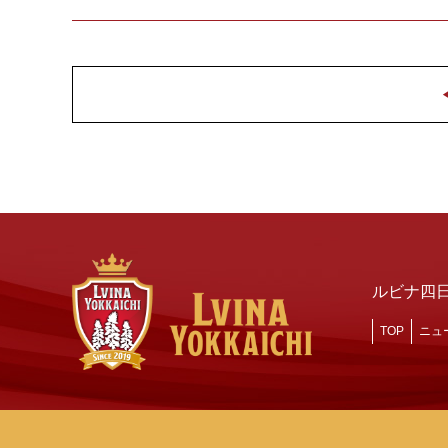
ルビナ四
TOP
ニュ